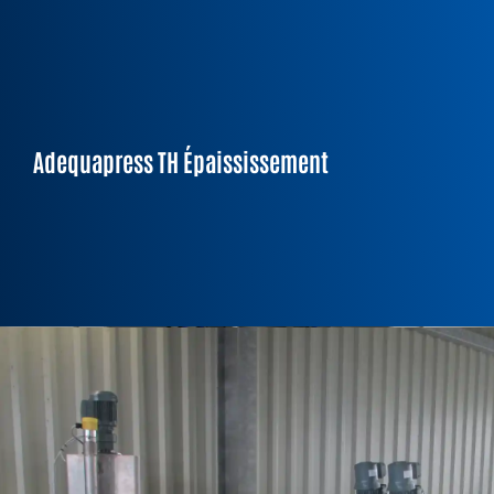
Siccité :
5 à 11%
Adequapress TH Épaississement
Capacité/U :
3
/h
2 à 100 m