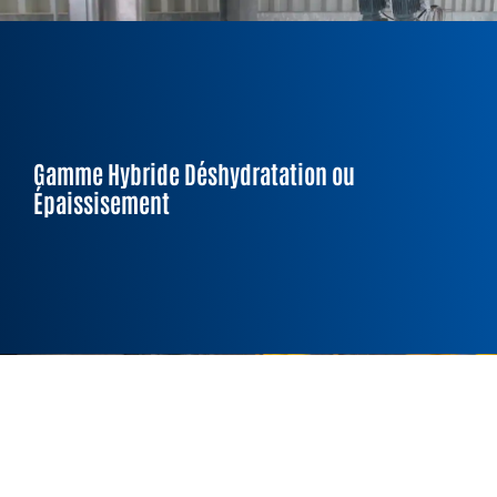
Siccité :
5 à 35%
Gamme Hybride Déshydratation ou
Capacité/U :
Épaissisement
3
/h
jusqu’à 160kg ms/h / 60m