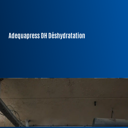
Siccité :
16 à 35%
Adequapress DH Déshydratation
Capacité/U :
5 à 300kg ms/h