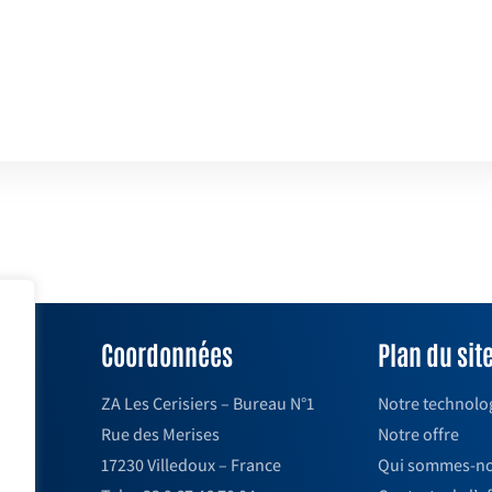
Coordonnées
Plan du sit
ZA Les Cerisiers – Bureau N°1
Notre technolo
Rue des Merises
Notre offre
17230 Villedoux – France
Qui sommes-no